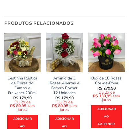
PRODUTOS RELACIONADOS
Cestinha Rústica
Arranjo de 3
Box de 18 Rosas
de Flores do
Rosas Abertas e
Cor-de-Rosa
Campo e
Ferrero Rocher
R$
279,90
Ou 2x de
Freixenet 200ml
12 Unidades
R$
139,95
sem
R$
179,90
R$
179,90
juros
Ou 2x de
Ou 2x de
R$
89,95
sem
R$
89,95
sem
juros
juros
ADICIONAR
AO
ADICIONAR
ADICIONAR
CARRINHO
AO
AO