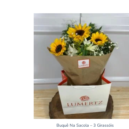
Buquê Na Sacola – 3 Girassóis