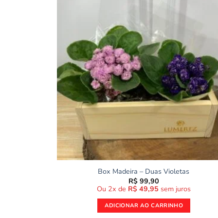
Box Madeira – Duas Violetas
R$
99,90
Ou 2x de
R$
49,95
sem juros
ADICIONAR AO CARRINHO