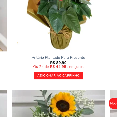
Antúrio Plantado Para Presente
R$
89,90
Ou 2x de
R$
44,95
sem juros
ADICIONAR AO CARRINHO
Nov