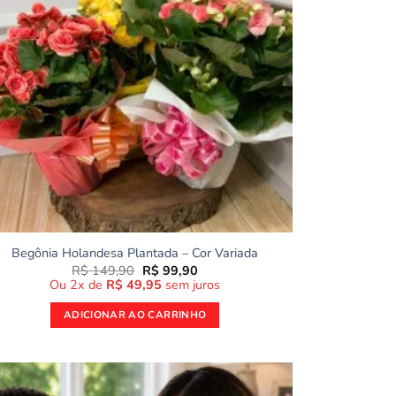
Begônia Holandesa Plantada – Cor Variada
O
O
R$
149,90
R$
99,90
preço
preço
Ou 2x de
R$
49,95
sem juros
original
atual
era:
é:
ADICIONAR AO CARRINHO
R$ 149,90.
R$ 99,90.