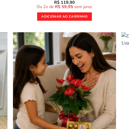
R$
119,90
Ou 2x de
R$
59,95
sem juros
ADICIONAR AO CARRINHO