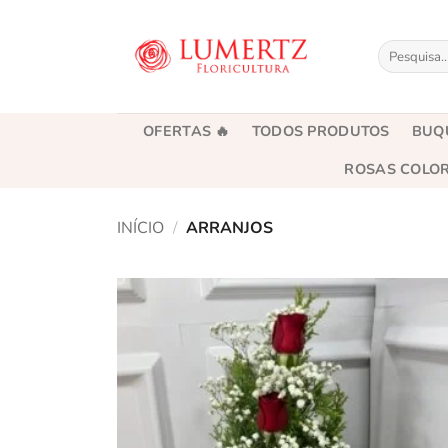
Skip
to
Pesquisar
content
por:
OFERTAS 🔥
TODOS PRODUTOS
BUQ
ROSAS COLO
INÍCIO
/
ARRANJOS