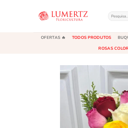
Skip
to
Pesquisar
content
por:
OFERTAS 🔥
TODOS PRODUTOS
BUQ
ROSAS COLO