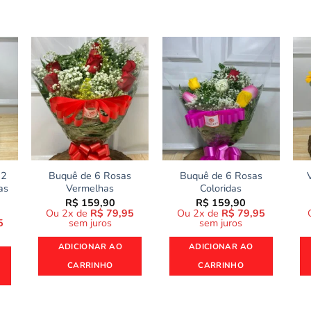
12
Buquê de 6 Rosas
Buquê de 6 Rosas
as
Vermelhas
Coloridas
R$
159,90
R$
159,90
Ou 2x de
R$
79,95
Ou 2x de
R$
79,95
ço
5
sem juros
sem juros
al
ADICIONAR AO
ADICIONAR AO
139,90.
CARRINHO
CARRINHO