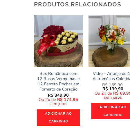
PRODUTOS RELACIONADOS
Box Romântica com
Vidro – Arranjo de 
12 Rosas Vermelhas e
Astromélias Colorid
12 Ferrero Rocher em
R$
189,90
O
O
R$
139,90
Formato de Coração
preço
pre
Ou 2x de
R$
69,9
R$
349,90
original
atu
sem juros
Ou 2x de
R$
174,95
era:
é:
sem juros
R$ 189,90.
R$ 
ADICIONAR AO
ADICIONAR AO
CARRINHO
CARRINHO