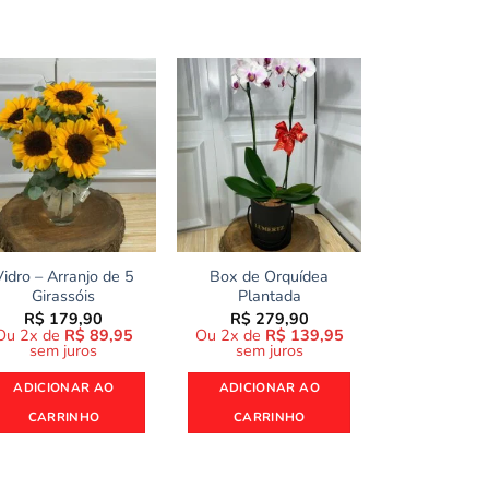
Vidro – Arranjo de 5
Box de Orquídea
Buquê Va
Girassóis
Plantada
R$
199
Ou 2x de
R
R$
179,90
R$
279,90
sem ju
Ou 2x de
R$
89,95
Ou 2x de
R$
139,95
sem juros
sem juros
ADICION
ADICIONAR AO
ADICIONAR AO
CARRI
CARRINHO
CARRINHO