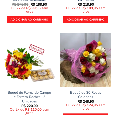
O
O
R$
279,90
R$
199,90
R$
219,90
preço
preço
Ou 2x de
R$
99,95
sem
Ou 2x de
R$
109,95
sem
original
atual
juros
juros
era:
é:
R$ 279,90.
R$ 199,90.
ADICIONAR AO CARRINHO
ADICIONAR AO CARRINHO
Buquê de Flores do Campo
Buquê de 30 Rosas
e Ferrero Rocher 12
Coloridas
Unidades
R$
249,90
Ou 2x de
R$
124,95
sem
R$
220,00
juros
Ou 2x de
R$
110,00
sem
juros