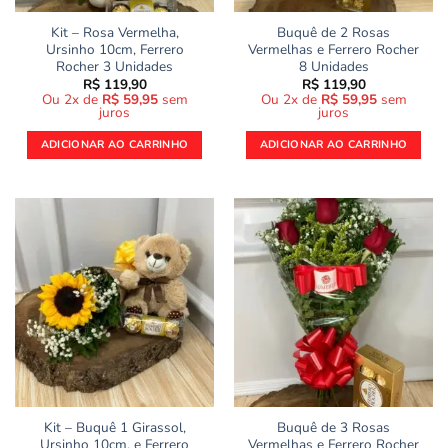
Kit – Rosa Vermelha,
Buquê de 2 Rosas
Ursinho 10cm, Ferrero
Vermelhas e Ferrero Rocher
Rocher 3 Unidades
8 Unidades
R$
119,90
R$
119,90
Ou 2x de
R$
59,95
sem
Ou 2x de
R$
59,95
sem
juros
juros
ADICIONAR AO CARRINHO
ADICIONAR AO CARRINHO
Kit – Buquê 1 Girassol,
Buquê de 3 Rosas
Ursinho 10cm, e Ferrero
Vermelhas e Ferrero Rocher