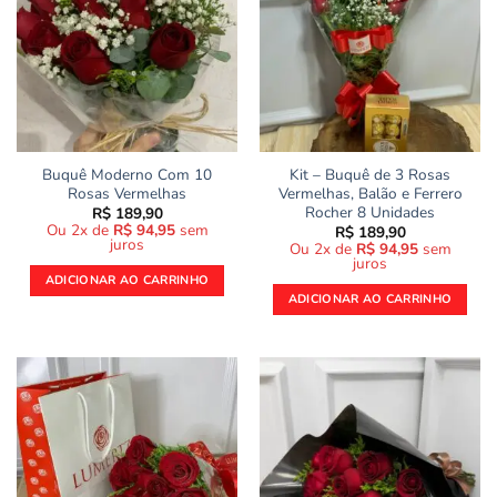
Buquê Moderno Com 10
Kit – Buquê de 3 Rosas
Rosas Vermelhas
Vermelhas, Balão e Ferrero
Rocher 8 Unidades
R$
189,90
Ou 2x de
R$
94,95
sem
R$
189,90
juros
Ou 2x de
R$
94,95
sem
juros
ADICIONAR AO CARRINHO
ADICIONAR AO CARRINHO