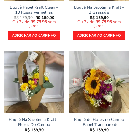
Buquê Papel Kraft Clean –
Buquê Na Sacolinha Kraft –
10 Rosas Vermelhas
3 Girassóis
O
O
R$
179,90
R$
159,90
R$
159,90
preço
preço
Ou 2x de
R$
79,95
sem
Ou 2x de
R$
79,95
sem
original
atual
juros
juros
era:
é:
R$ 179,90.
R$ 159,90.
ADICIONAR AO CARRINHO
ADICIONAR AO CARRINHO
Buquê Na Sacolinha Kraft –
Buquê de Flores do Campo
Flores Do Campo
– Papel Transparente
R$
159,90
R$
159,90