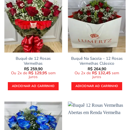
Buquê de 12 Rosas
Buquê Na Sacola – 12 Rosas
Vermelhas
Vermelhas Clássico
R$
259,90
R$
264,90
Ou 2x de
R$
129,95
sem
Ou 2x de
R$
132,45
sem
juros
juros
ADICIONAR AO CARRINHO
ADICIONAR AO CARRINHO