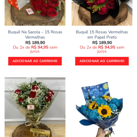
Buquê Na Sacola – 15 Rosas
Buquê 15 Rosas Vermelhas
Vermelhas
em Papel Preto
R$
189,90
R$
189,90
Ou 2x de
R$
94,95
sem
Ou 2x de
R$
94,95
sem
juros
juros
ADICIONAR AO CARRINHO
ADICIONAR AO CARRINHO