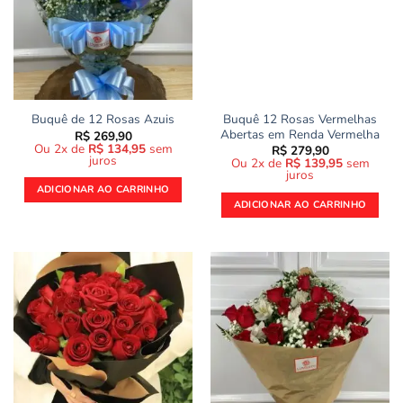
Buquê 12 Rosas Vermelhas
Buquê de 12 Rosas Azuis
Abertas em Renda Vermelha
R$
269,90
Ou 2x de
R$
134,95
sem
R$
279,90
juros
Ou 2x de
R$
139,95
sem
juros
ADICIONAR AO CARRINHO
ADICIONAR AO CARRINHO