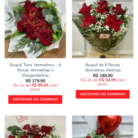
Buquê Tons Vermelhos – 6
Buquê de 6 Rosas
Rosas Vermelhas e
Vermelhas Abertas
Margaridinhas
R$
189,90
Ou 2x de
R$
94,95
sem
R$
179,90
juros
Ou 2x de
R$
89,95
sem
juros
ADICIONAR AO CARRINHO
ADICIONAR AO CARRINHO