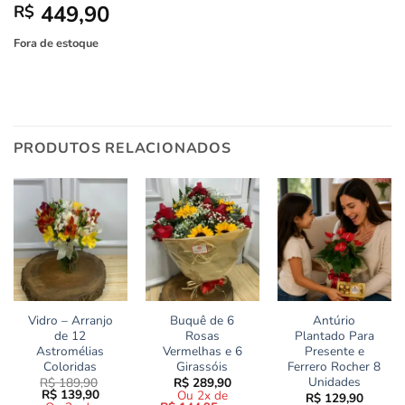
449,90
R$
Fora de estoque
PRODUTOS RELACIONADOS
Vidro – Arranjo
Buquê de 6
Antúrio
de 12
Rosas
Plantado Para
Astromélias
Vermelhas e 6
Presente e
Coloridas
Girassóis
Ferrero Rocher 8
Unidades
R$
189,90
R$
289,90
O
O
R$
139,90
Ou 2x de
R$
129,90