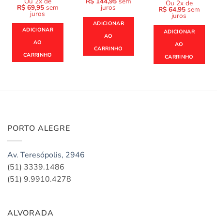
preço
preço
Ou 2x de
R$
144,95
sem
Ou 2x de
original
atual
R$
69,95
sem
juros
R$
64,95
sem
era:
é:
juros
juros
R$ 189,90.
R$ 139,90.
ADICIONAR
ADICIONAR
ADICIONAR
AO
AO
AO
CARRINHO
CARRINHO
CARRINHO
PORTO ALEGRE
Av. Teresópolis, 2946
(51) 3339.1486
(51) 9.9910.4278
ALVORADA