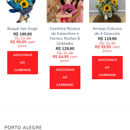
Cestinha Rústica
Arranjo Clássico
Buquê Van Gogh
de Kalanchoe e
de 4 Girassóis
R$
199,90
Ou 2x de
Ferrero Rocher 8
R$
119,90
R$
99,95
sem
Ou 2x de
Unidades
juros
R$
59,95
sem
R$
129,90
juros
Ou 2x de
ADICIONAR
R$
64,95
sem
juros
ADICIONAR
AO
AO
ADICIONAR
CARRINHO
CARRINHO
AO
CARRINHO
PORTO ALEGRE