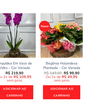
Novo
rquídea Em Vaso de
Begônia Holandesa
Cestinha Rú
Vidro – Cor Variada
Plantada – Cor Variada
Kalanchoe e
Rocher 8 U
O
O
R$
219,90
R$
149,90
R$
99,90
preço
preço
u 2x de
R$
109,95
Ou 2x de
R$
49,95
R$
129
original
atual
sem juros
sem juros
Ou 2x de
R
era:
é:
sem ju
R$ 149,90.
R$ 99,90.
ADICIONAR AO
ADICIONAR AO
ADICION
CARRINHO
CARRINHO
CARRI