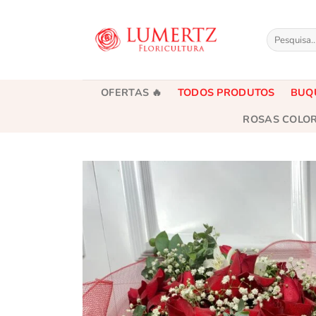
Skip
to
Pesquisar
content
por:
OFERTAS 🔥
TODOS PRODUTOS
BUQ
ROSAS COLO