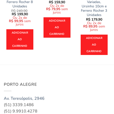
Ferrero Rocher 8
Variadas,
R$
159,90
Ou 2x de
Unidades
Ursinho 10cm e
R$
79,95
sem
Ferrero Rocher 3
R$
249,90
juros
O
O
R$
199,90
Unidades
preço
preço
Ou 2x de
R$
179,90
original
atual
R$
99,95
sem
ADICIONAR
Ou 2x de
era:
é:
juros
R$
89,95
sem
R$ 249,90.
R$ 199,90.
AO
juros
ADICIONAR
CARRINHO
ADICIONAR
AO
AO
CARRINHO
CARRINHO
PORTO ALEGRE
Av. Teresópolis, 2946
(51) 3339.1486
(51) 9.9910.4278