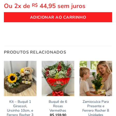
Ou 2x de
44,95
sem juros
R$
ADICIONAR AO CARRINHO
PRODUTOS RELACIONADOS
Kit – Buquê 1
Buquê de 6
Zamioculca Para
Girassol,
Rosas
Presente e
Ursinho 10cm, e
Vermelhas
Ferrero Rocher 8
Ferrero Rocher 3
Unidades
R$
159,90