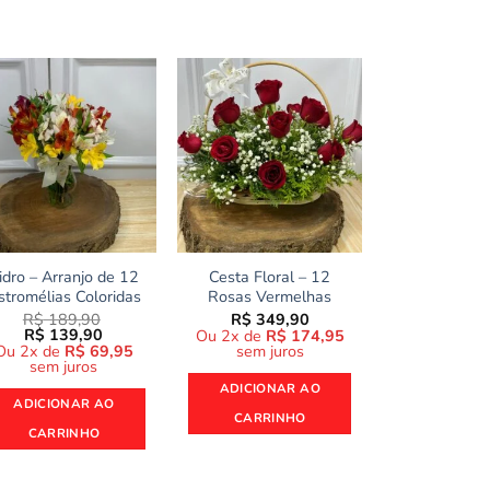
idro – Arranjo de 12
Cesta Floral – 12
Buquê de 
stromélias Coloridas
Rosas Vermelhas
Vermelha
Girass
R$
189,90
R$
349,90
O
O
R$
139,90
Ou 2x de
R$
174,95
R$
289
preço
preço
Ou 2x de
R$
69,95
sem juros
Ou 2x de
R
original
atual
sem juros
sem ju
era:
é:
ADICIONAR AO
R$ 189,90.
R$ 139,90.
ADICIONAR AO
ADICION
CARRINHO
CARRINHO
CARRI