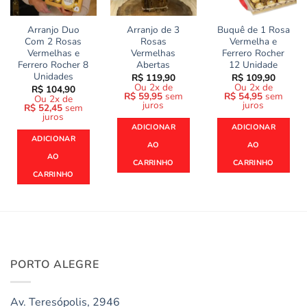
Arranjo Duo
Arranjo de 3
Buquê de 1 Rosa
Com 2 Rosas
Rosas
Vermelha e
Vermelhas e
Vermelhas
Ferrero Rocher
Ferrero Rocher 8
Abertas
12 Unidade
Unidades
R$
119,90
R$
109,90
Ou 2x de
Ou 2x de
R$
104,90
R$
59,95
sem
R$
54,95
sem
Ou 2x de
juros
juros
R$
52,45
sem
juros
ADICIONAR
ADICIONAR
ADICIONAR
AO
AO
AO
CARRINHO
CARRINHO
CARRINHO
PORTO ALEGRE
Av. Teresópolis, 2946